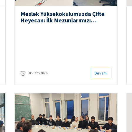
Meslek Yüksekokulumuzda Çifte
Heyecan: İlk Mezunlarımızı
Uğurladık ve Devir Teslim
Törenimizi Gerçekleştirdik
Devamı
05 Tem 2026