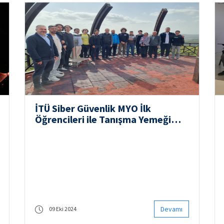
İTÜ Siber Güvenlik MYO İlk
Öğrencileri ile Tanışma Yemeği
Düzenledi
Devamı
09 Eki 2024