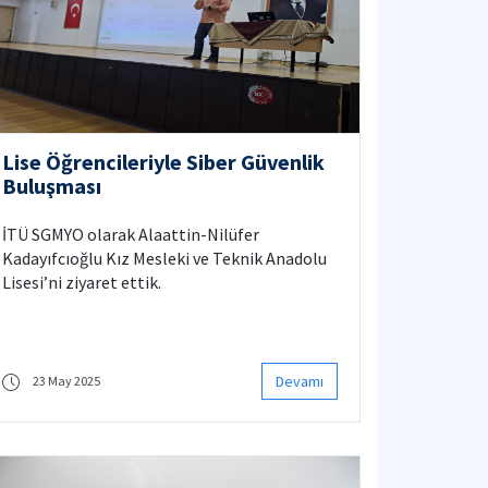
Lise Öğrencileriyle Siber Güvenlik
Buluşması
İTÜ SGMYO olarak Alaattin-Nilüfer
Kadayıfcıoğlu Kız Mesleki ve Teknik Anadolu
Lisesi’ni ziyaret ettik.
Devamı
23 May 2025