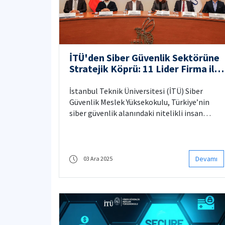
İTÜ'den Siber Güvenlik Sektörüne
Stratejik Köprü: 11 Lider Firma ile
Staj İş Birliği Protokolü İmzalandı
İstanbul Teknik Üniversitesi (İTÜ) Siber
Güvenlik Meslek Yüksekokulu, Türkiye’nin
siber güvenlik alanındaki nitelikli insan
kaynağı ihtiyacını karşılama hedefiyle dev bir
adım attı. Sektörün önde gelen 11 firmasıyla
"Staj İş Birliği Protokolü" imzalanarak,
üniversite-sanayi iş birliğinde önemli bir
Devamı
03 Ara 2025
sayfa açıldı.