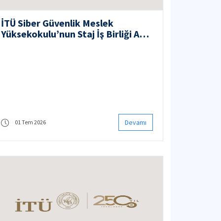
İTÜ Siber Güvenlik Meslek
Yüksekokulu’nun Staj İş Birliği Ağı
Büyüyor
Devamı
01 Tem 2026