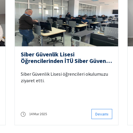
Siber Güvenlik Lisesi
Öğrencilerinden İTÜ Siber Güvenlik
MYO’ya Ziyaret!
Siber Güvenlik Lisesi öğrencileri okulumuzu
ziyaret etti.
Devamı
14 Mar 2025