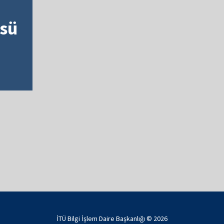
sü
İTÜ Bilgi İşlem Daire Başkanlığı ©
2026