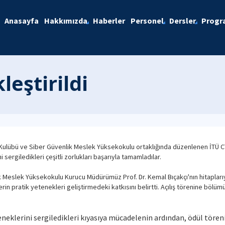
Anasayfa
Hakkımızda
Haberler
Personel
Dersler
Progra
leştirildi
ulübü ve Siber Güvenlik Meslek Yüksekokulu ortaklığında düzenlenen İTÜ CTF '
i sergiledikleri çeşitli zorlukları başarıyla tamamladılar.
ik Meslek Yüksekokulu Kurucu Müdürümüz Prof. Dr. Kemal Bıçakçı'nın hitaplarıyl
klerin pratik yetenekleri geliştirmedeki katkısını belirtti. Açılış törenine böl
neklerini sergiledikleri kıyasıya mücadelenin ardından, ödül tören